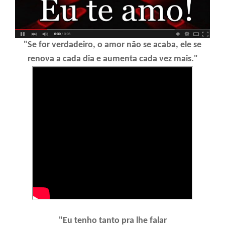
"Se for verdadeiro, o amor não se acaba, ele se
renova a cada dia e aumenta cada vez mais."
"Eu tenho tanto pra lhe falar