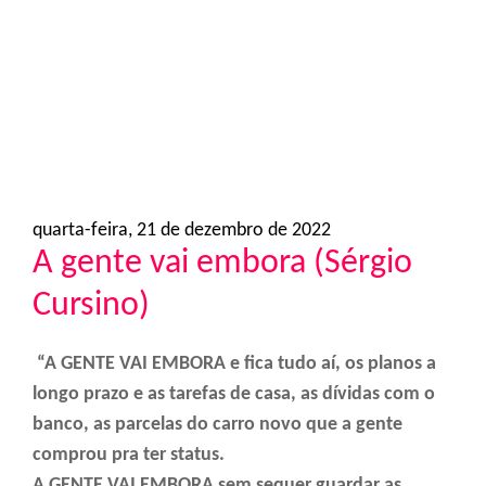
o
n
quarta-feira, 21 de dezembro de 2022
A gente vai embora (Sérgio
Cursino)
“A GENTE VAI EMBORA e fica tudo aí, os planos a
longo prazo e as tarefas de casa, as dívidas com o
banco, as parcelas do carro novo que a gente
comprou pra ter status.
A GENTE VAI EMBORA sem sequer guardar as