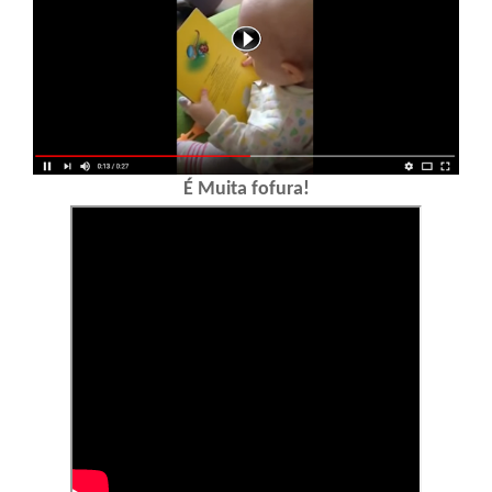
É Muita fofura!