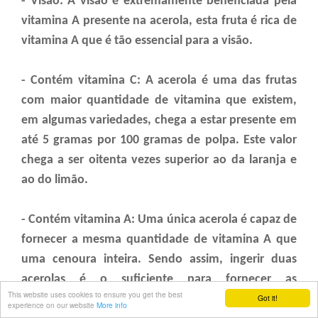
- Visão: A visão é extremamente beneficiada pela
vitamina A presente na acerola, esta fruta é rica de
vitamina A que é tão essencial para a visão.
- Contém vitamina C: A acerola é uma das frutas
com maior quantidade de vitamina que existem,
em algumas variedades, chega a estar presente em
até 5 gramas por 100 gramas de polpa. Este valor
chega a ser oitenta vezes superior ao da laranja e
ao do limão.
- Contém vitamina A: Uma única acerola é capaz de
fornecer a mesma quantidade de vitamina A que
uma cenoura inteira. Sendo assim, ingerir duas
acerolas é o suficiente para fornecer as
This website uses cookies to ensure you get the best
quantidades necessárias de vitamina A para nosso
Got it!
experience on our website
More info