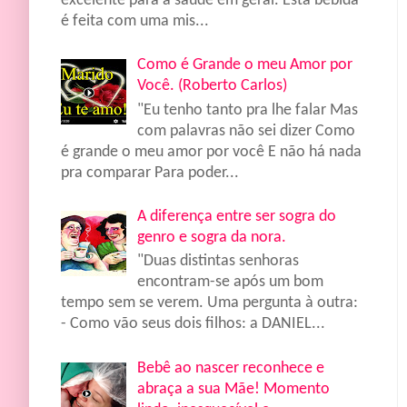
excelente para a saúde em geral. Esta bebida
é feita com uma mis...
Como é Grande o meu Amor por
Você. (Roberto Carlos)
"Eu tenho tanto pra lhe falar Mas
com palavras não sei dizer Como
é grande o meu amor por você E não há nada
pra comparar Para poder...
A diferença entre ser sogra do
genro e sogra da nora.
"Duas distintas senhoras
encontram-se após um bom
tempo sem se verem. Uma pergunta à outra:
- Como vão seus dois filhos: a DANIEL...
Bebê ao nascer reconhece e
abraça a sua Mãe! Momento