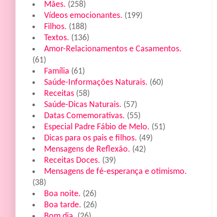
Mães.
(258)
Vídeos emocionantes.
(199)
Filhos.
(188)
Textos.
(136)
Amor-Relacionamentos e Casamentos.
(61)
Família
(61)
Saúde-Informações Naturais.
(60)
Receitas
(58)
Saúde-Dicas Naturais.
(57)
Datas Comemorativas.
(55)
Especial Padre Fábio de Melo.
(51)
Dicas para os pais e filhos.
(49)
Mensagens de Reflexão.
(42)
Receitas Doces.
(39)
Mensagens de fé-esperança e otimismo.
(38)
Boa noite.
(26)
Boa tarde.
(26)
Bom dia.
(26)