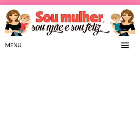
MENU
T
o
g
g
l
e
n
a
v
i
g
a
t
i