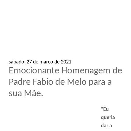
o
n
sábado, 27 de março de 2021
Emocionante Homenagem de
Padre Fabio de Melo para a
sua Mãe.
“Eu
queria
dar a