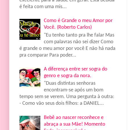
excelente para a saúde em geral. Esta bebida
é feita com uma mis...
Como é Grande o meu Amor por
Você. (Roberto Carlos)
"Eu tenho tanto pra lhe falar Mas
com palavras não sei dizer Como
é grande o meu amor por você E não há nada
pra comparar Para poder...
A diferença entre ser sogra do
genro e sogra da nora.
"Duas distintas senhoras
encontram-se após um bom
tempo sem se verem. Uma pergunta à outra:
- Como vão seus dois filhos: a DANIEL...
Bebê ao nascer reconhece e
abraça a sua Mãe! Momento