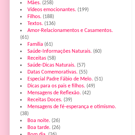
Mães.
(258)
Vídeos emocionantes.
(199)
Filhos.
(188)
Textos.
(136)
Amor-Relacionamentos e Casamentos.
(61)
Família
(61)
Saúde-Informações Naturais.
(60)
Receitas
(58)
Saúde-Dicas Naturais.
(57)
Datas Comemorativas.
(55)
Especial Padre Fábio de Melo.
(51)
Dicas para os pais e filhos.
(49)
Mensagens de Reflexão.
(42)
Receitas Doces.
(39)
Mensagens de fé-esperança e otimismo.
(38)
Boa noite.
(26)
Boa tarde.
(26)
Bom dia.
(26)