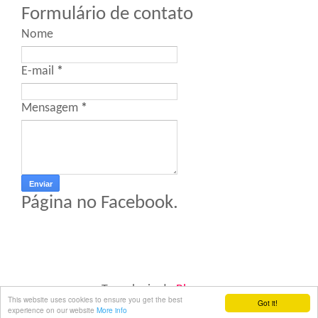
Formulário de contato
Nome
E-mail
*
Mensagem
*
Página no Facebook.
Tecnologia do
Blogger
.
This website uses cookies to ensure you get the best
Got it!
experience on our website
More info