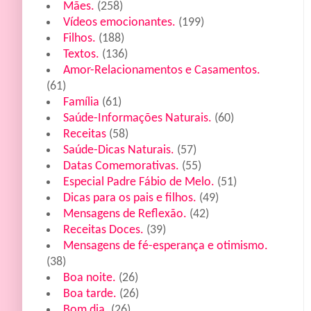
Mães.
(258)
Vídeos emocionantes.
(199)
Filhos.
(188)
Textos.
(136)
Amor-Relacionamentos e Casamentos.
(61)
Família
(61)
Saúde-Informações Naturais.
(60)
Receitas
(58)
Saúde-Dicas Naturais.
(57)
Datas Comemorativas.
(55)
Especial Padre Fábio de Melo.
(51)
Dicas para os pais e filhos.
(49)
Mensagens de Reflexão.
(42)
Receitas Doces.
(39)
Mensagens de fé-esperança e otimismo.
(38)
Boa noite.
(26)
Boa tarde.
(26)
Bom dia.
(26)