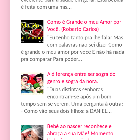
excelente para a saúde em geral. Esta bebida
é feita com uma mis...
Como é Grande o meu Amor por
Você. (Roberto Carlos)
"Eu tenho tanto pra lhe falar Mas
com palavras não sei dizer Como
é grande o meu amor por você E não há nada
pra comparar Para poder...
A diferença entre ser sogra do
genro e sogra da nora.
"Duas distintas senhoras
encontram-se após um bom
tempo sem se verem. Uma pergunta à outra:
- Como vão seus dois filhos: a DANIEL...
Bebê ao nascer reconhece e
abraça a sua Mãe! Momento