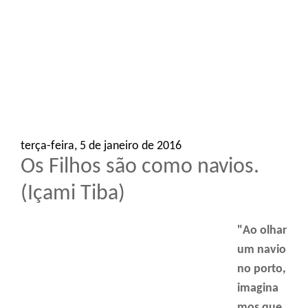
o
n
terça-feira, 5 de janeiro de 2016
Os Filhos são como navios.
(Içami Tiba)
"Ao olhar
um navio
no porto,
imagina
mos que