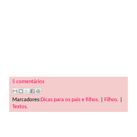
5 comentários
Marcadores:
Dicas para os pais e filhos.
|
Filhos.
|
Textos.