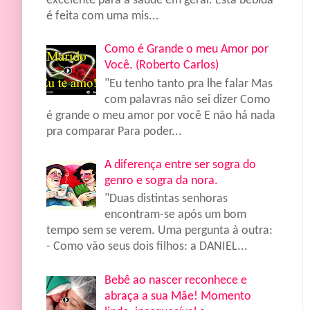
excelente para a saúde em geral. Esta bebida
é feita com uma mis...
Como é Grande o meu Amor por
Você. (Roberto Carlos)
"Eu tenho tanto pra lhe falar Mas
com palavras não sei dizer Como
é grande o meu amor por você E não há nada
pra comparar Para poder...
A diferença entre ser sogra do
genro e sogra da nora.
"Duas distintas senhoras
encontram-se após um bom
tempo sem se verem. Uma pergunta à outra:
- Como vão seus dois filhos: a DANIEL...
Bebê ao nascer reconhece e
abraça a sua Mãe! Momento