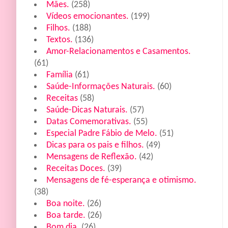
Mães.
(258)
Vídeos emocionantes.
(199)
Filhos.
(188)
Textos.
(136)
Amor-Relacionamentos e Casamentos.
(61)
Família
(61)
Saúde-Informações Naturais.
(60)
Receitas
(58)
Saúde-Dicas Naturais.
(57)
Datas Comemorativas.
(55)
Especial Padre Fábio de Melo.
(51)
Dicas para os pais e filhos.
(49)
Mensagens de Reflexão.
(42)
Receitas Doces.
(39)
Mensagens de fé-esperança e otimismo.
(38)
Boa noite.
(26)
Boa tarde.
(26)
Bom dia.
(26)