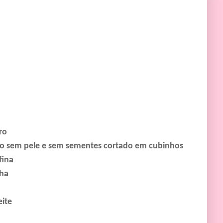
ro
o sem pele e sem sementes cortado em cubinhos
fina
nha
eite