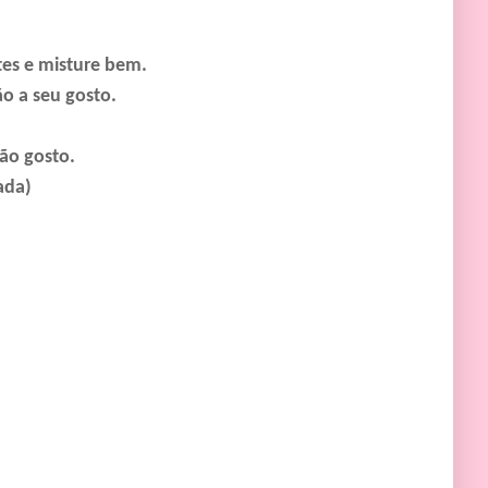
tes e misture bem.
ão a seu gosto.
ão gosto.
vada)