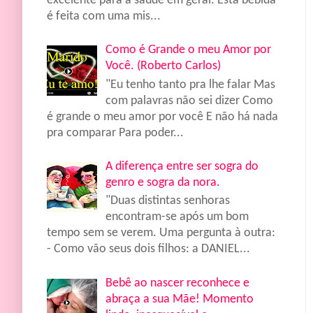
excelente para a saúde em geral. Esta bebida
é feita com uma mis...
Como é Grande o meu Amor por
Você. (Roberto Carlos)
"Eu tenho tanto pra lhe falar Mas
com palavras não sei dizer Como
é grande o meu amor por você E não há nada
pra comparar Para poder...
A diferença entre ser sogra do
genro e sogra da nora.
"Duas distintas senhoras
encontram-se após um bom
tempo sem se verem. Uma pergunta à outra:
- Como vão seus dois filhos: a DANIEL...
Bebê ao nascer reconhece e
abraça a sua Mãe! Momento