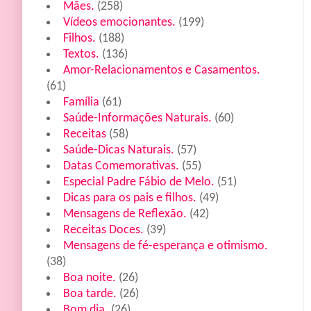
Mães.
(258)
Vídeos emocionantes.
(199)
Filhos.
(188)
Textos.
(136)
Amor-Relacionamentos e Casamentos.
(61)
Família
(61)
Saúde-Informações Naturais.
(60)
Receitas
(58)
Saúde-Dicas Naturais.
(57)
Datas Comemorativas.
(55)
Especial Padre Fábio de Melo.
(51)
Dicas para os pais e filhos.
(49)
Mensagens de Reflexão.
(42)
Receitas Doces.
(39)
Mensagens de fé-esperança e otimismo.
(38)
Boa noite.
(26)
Boa tarde.
(26)
Bom dia.
(26)